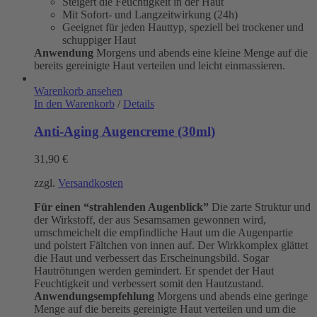
Steigert die Feuchtigkeit in der Haut
Mit Sofort- und Langzeitwirkung (24h)
Geeignet für jeden Hauttyp, speziell bei trockener und
schuppiger Haut
Anwendung
Morgens und abends eine kleine Menge auf die
bereits gereinigte Haut verteilen und leicht einmassieren.
Warenkorb ansehen
In den Warenkorb
/
Details
Anti-Aging Augencreme (30ml)
31,90
€
zzgl.
Versandkosten
Für einen “strahlenden Augenblick”
Die zarte Struktur und
der Wirkstoff, der aus Sesamsamen gewonnen wird,
umschmeichelt die empfindliche Haut um die Augenpartie
und polstert Fältchen von innen auf. Der Wirkkomplex glättet
die Haut und verbessert das Erscheinungsbild. Sogar
Hautrötungen werden gemindert. Er spendet der Haut
Feuchtigkeit und verbessert somit den Hautzustand.
Anwendungsempfehlung
Morgens und abends eine geringe
Menge auf die bereits gereinigte Haut verteilen und um die