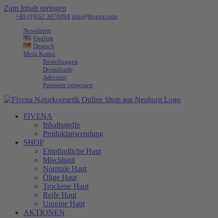
Zum Inhalt springen
Tel:
+49 (0)162 3970094
|
info@fivena.com
Newsletter
English
Deutsch
Mein Konto
Bestellungen
Downloads
Adressen
Passwort vergessen
FIVENA
Inhaltsstoffe
Produktanwendung
SHOP
Empfindliche Haut
Mischhaut
Normale Haut
Ölige Haut
Trockene Haut
Reife Haut
Unreine Haut
AKTIONEN