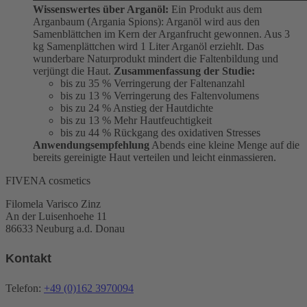
Wissenswertes über Arganöl:
Ein Produkt aus dem
Arganbaum (Argania Spions): Arganöl wird aus den
Samenblättchen im Kern der Arganfrucht gewonnen. Aus 3
kg Samenplättchen wird 1 Liter Arganöl erziehlt. Das
wunderbare Naturprodukt mindert die Faltenbildung und
verjüngt die Haut.
Zusammenfassung der Studie:
bis zu 35 % Verringerung der Faltenanzahl
bis zu 13 % Verringerung des Faltenvolumens
bis zu 24 % Anstieg der Hautdichte
bis zu 13 % Mehr Hautfeuchtigkeit
bis zu 44 % Rückgang des oxidativen Stresses
Anwendungsempfehlung
Abends eine kleine Menge auf die
bereits gereinigte Haut verteilen und leicht einmassieren.
FIVENA cosmetics
Filomela Varisco Zinz
An der Luisenhoehe 11
86633 Neuburg a.d. Donau
Kontakt
Telefon:
+49 (0)162 3970094