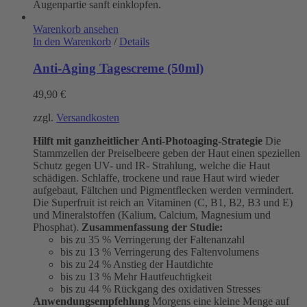
Augenpartie sanft einklopfen.
Warenkorb ansehen
In den Warenkorb
/
Details
Anti-Aging Tagescreme (50ml)
49,90
€
zzgl.
Versandkosten
Hilft mit ganzheitlicher Anti-Photoaging-Strategie
Die
Stammzellen der Preiselbeere geben der Haut einen speziellen
Schutz gegen UV- und IR- Strahlung, welche die Haut
schädigen. Schlaffe, trockene und raue Haut wird wieder
aufgebaut, Fältchen und Pigmentflecken werden vermindert.
Die Superfruit ist reich an Vitaminen (C, B1, B2, B3 und E)
und Mineralstoffen (Kalium, Calcium, Magnesium und
Phosphat).
Zusammenfassung der Studie:
bis zu 35 % Verringerung der Faltenanzahl
bis zu 13 % Verringerung des Faltenvolumens
bis zu 24 % Anstieg der Hautdichte
bis zu 13 % Mehr Hautfeuchtigkeit
bis zu 44 % Rückgang des oxidativen Stresses
Anwendungsempfehlung
Morgens eine kleine Menge auf