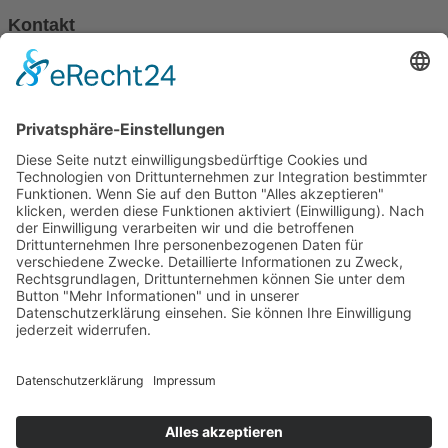
Kontakt
Telefon:
+49 (0)162 3970094
E-Mail:
info@fivena.com
Newsletter
Mein Newsletter informiert über Angebote, Aktionen, Produkte und
Neuigkeiten über Fivena
Email
Mit der Anmeldung, akzeptieren Sie die Datenschutzerklärung
AGB
Datenschutz
Impressum
Kontakt
Versandarten
Widerrufsbelehrung
Zahlungsarten
0
Service/Öffnungszeiten:
Montag bis Freitag von 09:00 bis 18:00 Uhr
Samstag von 09:00 bis 13:00 Uhr