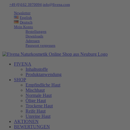
Zum
Tel:
+49 (0)162 3970094
|
info@fivena.com
Inhalt
Newsletter
springen
English
Deutsch
Mein Konto
Bestellungen
Downloads
Adressen
Passwort vergessen
FIVENA
Inhaltsstoffe
Produktanwendung
SHOP
Empfindliche Haut
Mischhaut
Normale Haut
Ölige Haut
Trockene Haut
Reife Haut
Unreine Haut
AKTIONEN
BEWERTUNGEN