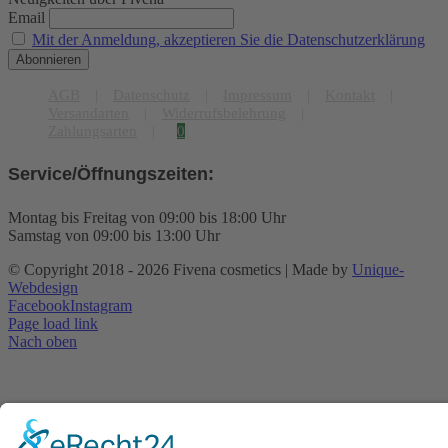
Email
Mit der Anmeldung, akzeptieren Sie die Datenschutzerklärung
AGB
Datenschutz
Impressum
Kontakt
Versandarten
Widerrufsbelehrung
Zahlungsarten
0
Service/Öffnungszeiten:
Montag bis Freitag von 09:00 bis 18:00 Uhr
Samstag von 09:00 bis 13:00 Uhr
© Copyright 2018 -
2026 Fivena cosmetics | Made by
Unique-
Webdesign
Facebook
Instagram
Page load link
Nach oben