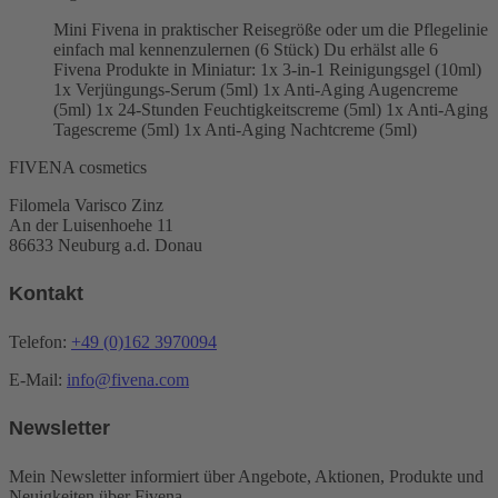
Mini Fivena in praktischer Reisegröße oder um die Pflegelinie
einfach mal kennenzulernen (6 Stück) Du erhälst alle 6
Fivena Produkte in Miniatur: 1x 3-in-1 Reinigungsgel (10ml)
1x Verjüngungs-Serum (5ml) 1x Anti-Aging Augencreme
(5ml) 1x 24-Stunden Feuchtigkeitscreme (5ml) 1x Anti-Aging
Tagescreme (5ml) 1x Anti-Aging Nachtcreme (5ml)
FIVENA cosmetics
Filomela Varisco Zinz
An der Luisenhoehe 11
86633 Neuburg a.d. Donau
Kontakt
Telefon:
+49 (0)162 3970094
E-Mail:
info@fivena.com
Newsletter
Mein Newsletter informiert über Angebote, Aktionen, Produkte und
Neuigkeiten über Fivena