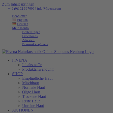
Zum Inhalt springen
Tel:
+49 (0)162 3970094
|
info@fivena.com
Newsletter
English
Deutsch
Mein Konto
Bestellungen
Downloads
Adressen
Passwort vergessen
FIVENA
Inhaltsstoffe
Produktanwendung
SHOP
Empfindliche Haut
Mischhaut
Normale Haut
Ölige Haut
Trockene Haut
Reife Haut
Unreine Haut
AKTIONEN