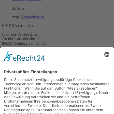
26,90
€
zzgl.
Versandkosten
FIVENA cosmetics
Filomela Varisco Zinz
An der Luisenhoehe 11
86633 Neuburg a.d. Donau
Kontakt
Telefon:
+49 (0)162 3970094
E-Mail:
info@fivena.com
Newsletter
Mein Newsletter informiert über Angebote, Aktionen, Produkte und
Neuigkeiten über Fivena
Email
Mit der Anmeldung, akzeptieren Sie die Datenschutzerklärung