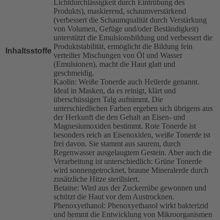
Lichtdurchlässigkeit durch Eintrübung des
Produkts), maskierend, schaumverstärkend
(verbessert die Schaumqualität durch Verstärkung
von Volumen, Gefüge und/oder Beständigkeit)
unterstützt die Emulsionsbildung und verbessert die
Produktstabilität, ermöglicht die Bildung fein
Inhaltsstoffe
verteilter Mischungen von Öl und Wasser
(Emulsionen), macht die Haut glatt und
geschmeidig.
Kaolin: Weiße Tonerde auch Heilerde genannt.
Ideal in Masken, da es reinigt, klärt und
überschüssigen Talg aufnimmt. Die
unterschiedlichen Farben ergeben sich übrigens aus
der Herkunft die den Gehalt an Eisen- und
Magnesiumoxiden bestimmt. Rote Tonerde ist
besonders reich an Eisenoxiden, weiße Tonerde ist
frei davon. Sie stammt aus saurem, durch
Regenwasser ausgelaugtem Gestein. Aber auch die
Verarbeitung ist unterschiedlich: Grüne Tonerde
wird sonnengetrocknet, braune Mineralerde durch
zusätzliche Hitze sterilisiert.
Betaine: Wird aus der Zuckerrübe gewonnen und
schützt die Haut vor dem Austrocknen.
Phenoxyethanol: Phenoxyethanol wirkt bakterizid
und hemmt die Entwicklung von Mikroorganismen