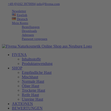
Zum
Tel:
+49 (0)162 3970094
|
info@fivena.com
Inhalt
Newsletter
springen
English
Deutsch
Mein Konto
Bestellungen
Downloads
Adressen
Passwort vergessen
FIVENA
Inhaltsstoffe
Produktanwendung
SHOP
Empfindliche Haut
Mischhaut
Normale Haut
Ölige Haut
Trockene Haut
Reife Haut
Unreine Haut
AKTIONEN
BEWERTUNGEN