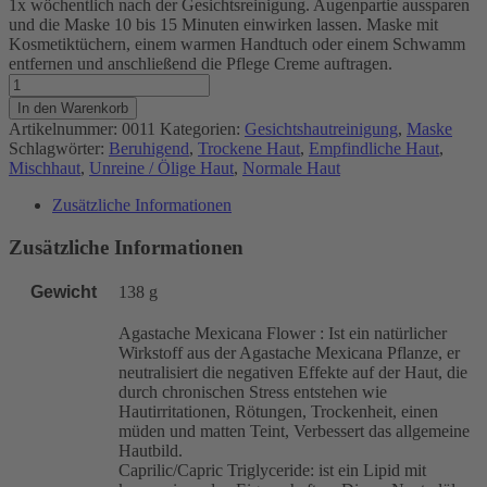
1x wöchentlich nach der Gesichtsreinigung. Augenpartie aussparen
und die Maske 10 bis 15 Minuten einwirken lassen. Maske mit
Kosmetiktüchern, einem warmen Handtuch oder einem Schwamm
entfernen und anschließend die Pflege Creme auftragen.
Beruhigende
Feuchtigkeitsmaske
In den Warenkorb
(50ml)
Artikelnummer:
0011
Kategorien:
Gesichtshautreinigung
,
Maske
Menge
Schlagwörter:
Beruhigend
,
Trockene Haut
,
Empfindliche Haut
,
Mischhaut
,
Unreine / Ölige Haut
,
Normale Haut
Zusätzliche Informationen
Zusätzliche Informationen
Gewicht
138 g
Agastache Mexicana Flower : Ist ein natürlicher
Wirkstoff aus der Agastache Mexicana Pflanze, er
neutralisiert die negativen Effekte auf der Haut, die
durch chronischen Stress entstehen wie
Hautirritationen, Rötungen, Trockenheit, einen
müden und matten Teint, Verbessert das allgemeine
Hautbild.
Caprilic/Capric Triglyceride: ist ein Lipid mit