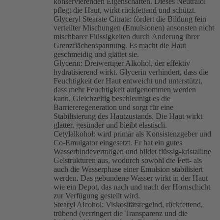
konservierenden Eigenschaften. Dieses Neutralöl
pflegt die Haut, wirkt rückfettend und schützt.
Glyceryl Stearate Citrate: fördert die Bildung fein
verteilter Mischungen (Emulsionen) ansonsten nicht
mischbarer Flüssigkeiten durch Änderung ihrer
Grenzflächenspannung. Es macht die Haut
geschmeidig und glättet sie.
Glycerin: Dreiwertiger Alkohol, der effektiv
hydratisierend wirkt. Glycerin verhindert, dass die
Feuchtigkeit der Haut entweicht und unterstützt,
dass mehr Feuchtigkeit aufgenommen werden
kann. Gleichzeitig beschleunigt es die
Barriereregeneration und sorgt für eine
Stabilisierung des Hautzustands. Die Haut wirkt
glatter, gesünder und bleibt elastisch.
Cetylalkohol: wird primär als Konsistenzgeber und
Co-Emulgator eingesetzt. Er hat ein gutes
Wasserbindevermögen und bildet flüssig-kristalline
Gelstrukturen aus, wodurch sowohl die Fett- als
auch die Wasserphase einer Emulsion stabilisiert
werden. Das gebundene Wasser wirkt in der Haut
wie ein Depot, das nach und nach der Hornschicht
zur Verfügung gestellt wird.
Stearyl Alcohol: Viskositätsregelnd, rückfettend,
trübend (verringert die Transparenz und die