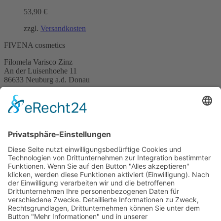
53,90
€
zzgl.
Versandkosten
FIVENA cosmetics
Filomela Varisco Zinz
An der Luisenhoehe 11
86633 Neuburg a.d. Donau
Kontakt
Telefon:
+49 (0)162 3970094
E-Mail:
info@fivena.com
Newsletter
Mein Newsletter informiert über Angebote, Aktionen, Produkte und
Neuigkeiten über Fivena
Email
Mit der Anmeldung, akzeptieren Sie die Datenschutzerklärung