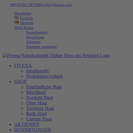
Zum
Tel:
+49 (0)162 3970094
|
info@fivena.com
Inhalt
Newsletter
springen
English
Deutsch
Mein Konto
Bestellungen
Downloads
Adressen
Passwort vergessen
FIVENA
Inhaltsstoffe
Produktanwendung
SHOP
Empfindliche Haut
Mischhaut
Normale Haut
Ölige Haut
Trockene Haut
Reife Haut
Unreine Haut
AKTIONEN
BEWERTUNGEN